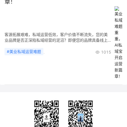
章！
客源拓展艰难，私域运营低效，客户价值不断流失，您的美
业品牌是否正深陷私域经营的泥沼？即便您的品牌具备线上
基因，在私域这片战场上，依旧可能遭遇重重难题，让您苦
心经营的客户资产面临被低效运营的困境。 在当今美业竞争
#
美业私域运营难题
#
美业私域流量
#
企业微信美业私域运营
1015
激烈的环境下，私域流量已成为众多商家的必争之地。拥有
20万 + 会员的私域阵地，本应是美业品牌的宝贵财富，然而
使用企业微信进行私域运营时，却暴露出诸多弊端。您无法
看到客户的朋友圈，这就像蒙上眼睛与客户交流，难以真正
了解他们的喜好和需求。总部想要触达客户，还得依赖员工
发送消息，不仅效率低下，还无法保证信息的及时传递。员
工离职时的提醒更是会让客户产生反感，多次提醒后客户直
接将您删除，辛苦积累的客户资源就此流失。而且企业微信
浓厚的工作气息，让与客户的聊天毫无温度，客户的黏性和
忠诚度自然难以提升。聊天记录存储费用高昂，员工加好友
超数量还需额外付费，这无疑增加了运营成本。更让人头疼
的是，无法及时发现员工沟通中的问题，不能及时提供帮
助，导致客户体验不佳，客户价值不断流失。 与此同时，美