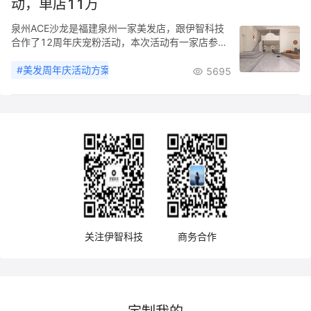
动，单店11万
泉州ACE沙龙是福建泉州一家美发店，跟伊智科技
合作了12周年庆宠粉活动，本次活动有一家店参
与，单店业绩11万。红人馆是一家经营理念超前的
美发店，泉州首家网红造店，其技术团队、发型师
#
美发周年庆活动方案
#
美发门店营销
#
美业营销
#
伊智科
5695
活跃于各大潮流秀场、常年赴各大城市交流学习。
店内人性化设施及服务让顾客尊享美发的品质新生
活。 回顾这次活动，伊智顾问为了和门店一起完成
业绩目标，深入了解美发门店的各项情况，做充分
的调研，了解发型师、烫染师的业务情况，了解客
户需要什么项目。制定出最适合的美发店活动方
案，确保项目能获得门店客户的青睐，是最符合他
们预期需求的。除此之外，营销顾问还为门店员工
做全方位的培训，让员工对美发店活动拓客方案的
流程完全掌握。活动过程中，伊智顾问也会在方案
执行上和细节操作上给出指导，让活动顺畅地进行
下去。
关注伊智科技
商务合作