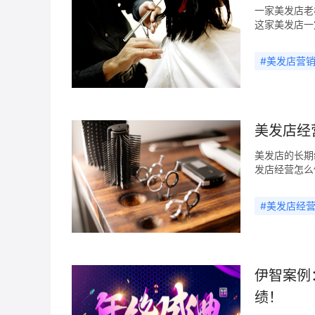
拼团活动，达
一家美发店老
大，更深层的
这家美发店一
们的离职率，
如果具备优质
本水涨船高，
倒置的错误。
#
美发店营
些讨论如何把
门研究如何卖
表营销可以脱
案、就想到打
能获得效果，
美发店经
的定义吗? 
的更长久、卖
美发店的长期
部问题。 你
发店经营怎么
型的产品怎么
积累的美发店
客）占比高达
#
美发店经
后一些美发店
缺乏喜欢薅羊
价格恢复到原
客户购买讲求
是有理发或者
伊智案例
是因为经济实
绩！
本。这里简单
到达，这是一