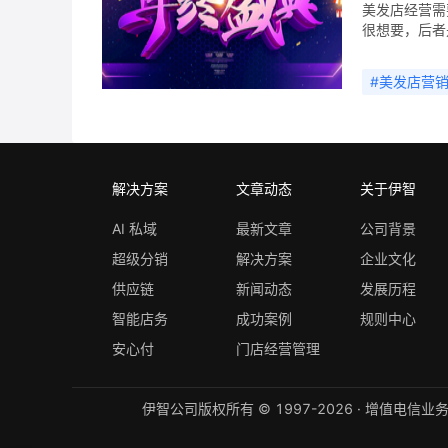
美发店经营需
活，而且发型
很想要，后者
确的定义，那
营顾问团队携
#
美发店营
上海地区品牌
绩30万！上
服务业，在客
光临消费的重
你的用心，同
解决方案
文章动态
关于伊智
创造浓溢服务
什么又叫营销
AI 私域
最新文章
公司背景
案，因为每一
解，就像一件
超级分销
解决方案
企业文化
供应链
新闻动态
发展历程
智能店务
成功案例
规则中心
安心付
门店经营管理
伊智公司版权所有 © 1997-2026 ·
增值电信业务经