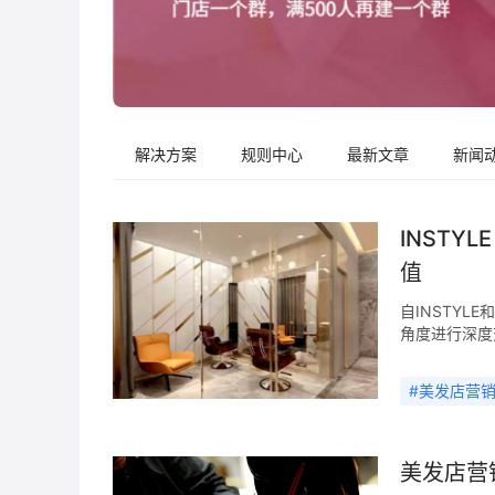
解决方案
规则中心
最新文章
新闻
INST
值
自INSTY
角度进行深度
单，总业绩4
2011年，
#
美发店营
借“时尚、专
有门店，是少
人，帮助商家
咨询公司，提
美发店营
社群裂变等细