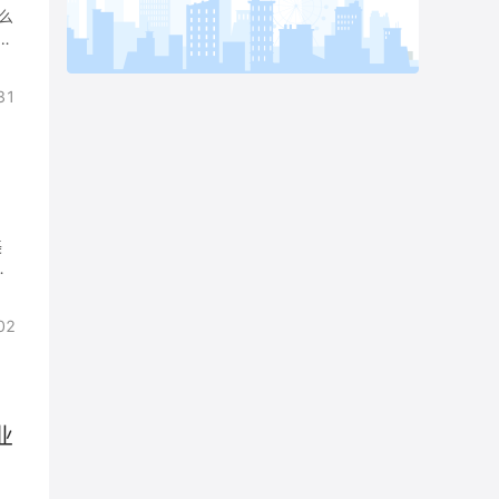
么
他
成
末
那
31
一
代
才
销
卖
全
美
类
户
失
然
02
不
旦
户
不
业
成
否
艺