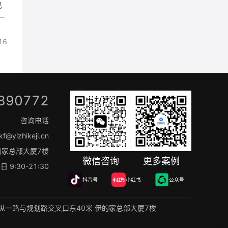
己
准
经
在
16
业
的
度
到
，
？
890772
理
咨询电话
yizhikeji.cn
的家总部大厦7楼
微信咨询
更多案例
9:30-21:30
抖音号
小红书
公众号
纵一路与规划路交叉口东40米 伊的家总部大厦7楼