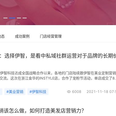
动态
成功案例
门店经营管理
YLE：选择伊智，是看中私域社群运营对于品牌的长期
LE和伊智科技达成全国战略合作以来，各地的门店陆续跟伊智在美业定制营
交流。这次在浙江金华的INSTYLE店，合作了宠粉节活动，单店成交了8
6万，帮助门店锁定了未来1-2个月的到店客户数。INSTYLE品牌创立于
致力于美发造型，剪、染、烫、接、护五大项目的技术培训和创新工作。其
销
#
美业营销
#
伊智科技
#
伊智软件
6008
2021-11-18 07:
注、关爱”的企业经营理念，目前国内的连锁店超过百家，在洛杉矶和悉尼
数走向国际的中国美业品牌。 伊智科技近一年服务累计为商家拓新客64
创造2.5亿元业绩。伊智是位于“羊城”广州的一家服务美业品牌商家的营
供“SaaS软件+营销策划活动”服务。宠粉节活动通过顾客调研、活动预热
销该怎么做，如何打造美发店营销力？
致操作，把老客户的积极性调动起来，让他们去找新客户来参与美发项目