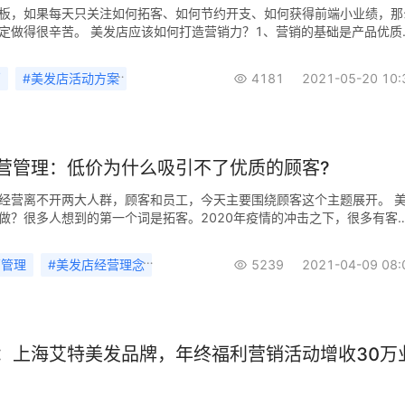
到了老带新的目的。 门店为什么需要新客呢，一方面是想把生意做得更
板，如果每天只关注如何拓客、如何节约开支、如何获得前端小业绩，那
一点事，发型师都有指定客，而指定客少的业绩也会相对较少，为了降低
定做得很辛苦。 美发店应该如何打造营销力？1、营销的基础是产品优质
老板就会想增加一些新客给他们发展为指定客。正因如此，尽管拓新客的
产品，再讨论营销发力。如果没有产品力，却拼命地研究营销，就犯了本
老板还是想要增加新
 因为营销的基础是产品，如果产品有问题，营销做得再好也无济于事。 
销
#
美发店活动方案
#
美发店营销拓客
4181
#
美发门店促销活动
2021-05-20 10:
梳子卖给和尚，一瓶水如何卖1万元的想法本身就是个BUG。 营销的确是
得更多、卖得更快、卖得更贵、卖得更长久、卖得更容易的科学，但是不
离产品去运作！ 2、营销力是一个体系 有些老板，一提到营销就想到方
折促销、就想到噱头模式。 实际上营销是一个体系，需要多方面的配合
绝不是买一个方案、或者找人指点一下就能轻易解决的。 还记得美业营
营管理：低价为什么吸引不了优质的顾客?
美业营销是研究如何让你的产品或服务，卖的更多、卖的更快、卖的更贵、
的更容易的科学。 一场活动、一个方案、一次促销不可能解决以上这些
经营离不开两大人群，顾客和员工，今天主要围绕顾客这个主题展开。 
需要的是一个营销体系。3、打造新营销体系获得营销力 1、定价模块不同
做？很多人想到的第一个词是拓客。2020年疫情的冲击之下，很多有客
定价，老客怎么定价，新客怎么定价，台面
铺流失了很多宝贵的老客户，伊智了解到，多数的美发门店沉睡客（准流
七成，拓客完全可以从老客户唤醒着手。所以接下来我们就地策划方案，
营管理
#
美发店经营理念
#
美发店拓客
5239
#
美发店营销
2021-04-09 08:
就开始掉坑里了，这其中的致命点在于频频用低价来吸引客户。这个世界
毛的人，低价往往容易吸引了这些人，他们对于项目的感知就是低价，一
来的水平，他们就没有任何动静了，为什么低价吸引不了优质的顾客呢？
的是三大要素：需求、项目、能力。 美发门店很多刚需或者引流项目客
烫染的需求，而且门店也有足够的实力能够服务这些他们，而且客户们还
：上海艾特美发品牌，年终福利营销活动增收30万
力不够。他们为什么不买？上面提到的能力，可以理解为采取购买行动的
讲两个方面，成本可以分为两部分，第一个是支付能力，顾客的购买力是
个很容易想到的点；第二是信任成本，不仅是因为理发染发都是精细的手