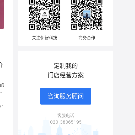
关注伊智科技
商务合作
价
定制我的
门店经营方案
销的
00
咨询服务顾问
凭
51
都
万
客服电话
销
020-38065195
和
的