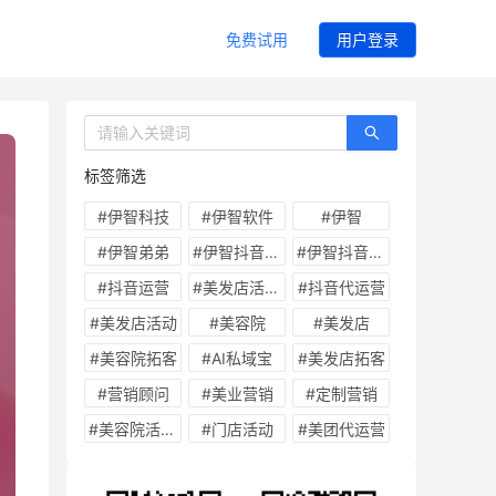
免费试用
用户登录
标签筛选
#
伊智科技
#
伊智软件
#
伊智
#
伊智弟弟
#
伊智抖音代运营
#
伊智抖音运营
#
抖音运营
#
美发店活动方案
#
抖音代运营
#
美发店活动
#
美容院
#
美发店
#
美容院拓客
#
AI私域宝
#
美发店拓客
#
营销顾问
#
美业营销
#
定制营销
#
美容院活动方案
#
门店活动
#
美团代运营