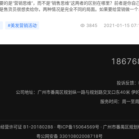
要的是“营销思维”，而不是“销售思维”这两者的区别在哪里？前者是你自
发色关乎个人的形象，这对于很多人来说，轻则影响他们
是售货员很想卖给你，两种情况是完全不同的局面。如果要给营销做一个
么我所理解的就是：“营销是创造一种有利于销售的环境”。本案例是伊智
手上海AThari艾特美发品牌，合作策划举办的年终福利节门店营销活动，
销
#
美发营销活动
#
美发店营销方案
#
3845
伊智
2021-01-15 07:
总曝光5752次，活动订单数549笔，活动拓新客444位，美发品牌活动
海AThari艾特美发品牌联合伊智打造年终福利活动数据美发业是以人为主
户首次上门之后，服务品质的高低与专业技术的水准，是决定她是否会再
要因素；服务做得愈细腻，贴心，站在顾客的立场考量，愈能让顾客感受
时也可展现店服务的唯一性。因此在行为管理中定出高品质，高服务标准
氛围，是发廊活动的终极目的，而切勿将顾客当成获利工具。什么叫销售
18676
？如果我问你：“什么叫做销售？”，我估计100个人会有100种不同的答
个人对销售的理解都不一样，不管是哪种答案，我觉得都只能代表个人的
事物是立体的，我们绝大多
投诉反馈：kf@
公司地址：广州市番禺区规划纵一路与规划路交叉口东40米 伊
服务时间：周一至周日 
营许可证 B1-20180288 ·
粤ICP备15064569号
· 广州市番禺区规划
粤公网安备 33010802008718号